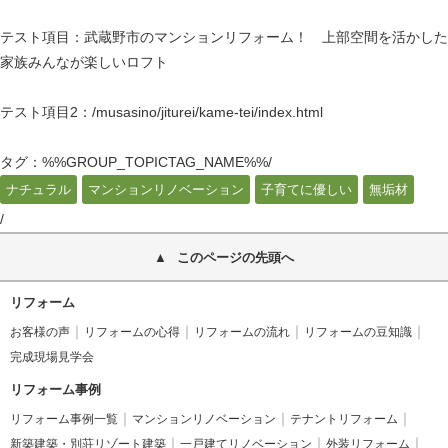
テスト項目：武蔵野市のマンションリフォーム！ 上部空間を活かした
家族みんなが楽しいロフト
テスト項目2：/musasino/jiturei/kame-tei/index.html
タグ：%%GROUP_TOPICTAG_NAME%%/
ナチュラル
マンションリノベーション
子育てに優しい
無垢材
/
このページの先頭へ
リフォーム
お客様の声
リフォームの心得
リフォームの流れ
リフォームの豆知識
完成現場見学会
リフォーム事例
リフォーム事例一覧
マンションリノベーション
テナントリフォーム
新築建築・別荘リゾート建築
一戸建てリノベーション
外装リフォーム