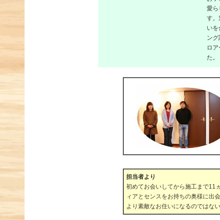
愛ら
す。
いを
ング
ロア
た。
担当者より
初めてお会いしてから施工まで11
ィアとセンスをお持ちの奥様に出
より素敵なお住いになるのではな