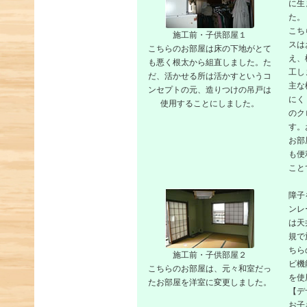
に生
た。
こち
施工前・子供部屋１
スは
こちらのお部屋は床の下地がとて
え、
も悪く根太から組直しました。た
工し
だ、活かせる所は活かすというコ
主な
ンセプトの元、造りつけの吊戸は
にく
使用することにしました。
のク
す。
お部
も便
こと
障子
ンレ
は天
規で
ちら
施工前・子供部屋２
ビ機
こちらのお部屋は、元々和室だっ
を使
たお部屋を洋室に変更しました。
【デ
お子